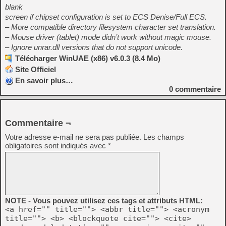
blank
screen if chipset configuration is set to ECS Denise/Full ECS.
– More compatible directory filesystem character set translation.
– Mouse driver (tablet) mode didn’t work without magic mouse.
– Ignore unrar.dll versions that do not support unicode.
Télécharger WinUAE (x86) v6.0.3 (8.4 Mo)
Site Officiel
En savoir plus…
0
commentaire
Commentaire ¬
Votre adresse e-mail ne sera pas publiée.
Les champs
obligatoires sont indiqués avec
*
NOTE - Vous pouvez utilisez ces tags et attributs HTML:
<a href="" title=""> <abbr title=""> <acronym
title=""> <b> <blockquote cite=""> <cite>