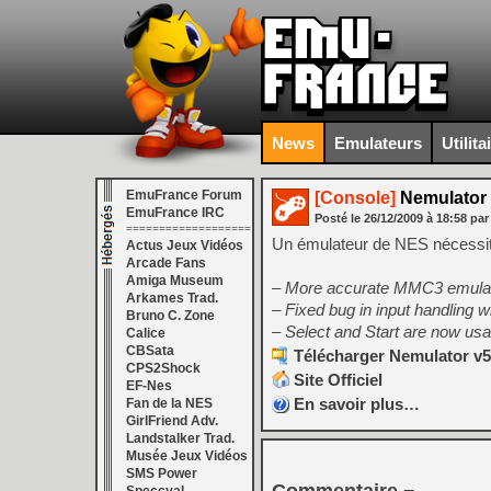
News
Emulateurs
Utilita
EmuFrance Forum
[Console]
Nemulator 
EmuFrance IRC
Posté le
26/12/2009
à
18:58
par
===================
Un émulateur de NES nécessita
Actus Jeux Vidéos
Arcade Fans
Amiga Museum
– More accurate MMC3 emulatio
Arkames Trad.
– Fixed bug in input handling w
Bruno C. Zone
– Select and Start are now us
Calice
CBSata
Télécharger Nemulator v5
CPS2Shock
Site Officiel
EF-Nes
En savoir plus…
Fan de la NES
GirlFriend Adv.
Landstalker Trad.
Musée Jeux Vidéos
SMS Power