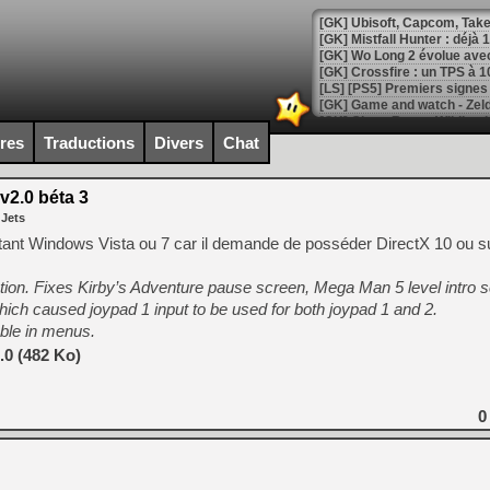
[GK] Mistfall Hunter : déjà 
[GK] Wo Long 2 évolue avec
[GK] Crossfire : un TPS à 100
[LS] [PS5] Premiers signes 
ires
Traductions
Divers
Chat
v2.0 béta 3
[Mo5] DOOM arrive en cart
 Jets
[GK] Bethesda fête les 30 
[GK] Roblox : l'action en B
nt Windows Vista ou 7 car il demande de posséder DirectX 10 ou su
n. Fixes Kirby’s Adventure pause screen, Mega Man 5 level intro sc
[GK] Agenda - GeForce NOW
hich caused joypad 1 input to be used for both joypad 1 and 2.
[GK] Devolver Digital en a 
able in menus.
[LS] [PS5] ps5-y2jb-autolo
.0 (482 Ko)
[GK] Pourquoi Marvel Tokon 
[GK] Test : Restory : Chill
0
[GK] GTA 6 : Rockstar Games
[GK] Hot Wheels Infinite Rus
[GK] Mémoire cash - Secret 
[GK] Résultats Nintendo : 