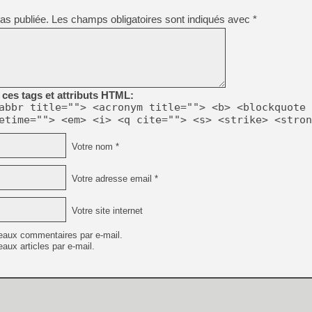
[GK] Déjà des dégraissage
as publiée.
Les champs obligatoires sont indiqués avec
*
[Mo5] Brickboy cherche à r
[GK] Minecraft et ses « Gra
[GK] Beast of Reincarnation
[GK] Ubisoft : fin de parti
[GK] Mémoire cash - Metroid
[GK] Dan Houser (GTA) défe
ces tags et attributs HTML:
[GK] Comment EA Sports FC
abbr title=""> <acronym title=""> <b> <blockquote 
[GK] Crimson Moon : un Dark
etime=""> <em> <i> <q cite=""> <s> <strike> <stron
[GK] Isle of Reveries : le j
[GK] Moonlighter 2 : The En
[GK] Capcom relance Monste
Votre nom *
Votre adresse email *
[Mo5] Deux inédits du Virtu
[GK] Le beat'em up The Walk
Votre site internet
[LTF] Eté 2026 - Séquence 
eaux commentaires par e-mail.
aux articles par e-mail.