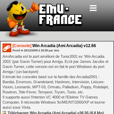
[Console]
Win Arcadia (Ami Arcadia) v12.66
Posté le
26/12/2009
à
18:58
par Jets
AmiArcadia est le port amélioré de Tunix2001 ex ‘Win Arcadia
2001’ (par Gavin Turner) pour Amiga. Ecrit par James Jacobs et
Gavin Turner, cette version est en fait le port Windows du port
Amiga ! (un backport)
Il émule les consoles basé sur la famille des Arcadia2001 :
Bandai, Emerson, Grandstand, Hanimex, Intervision, Leisure-
Vision, Leonardo, MPT-03, Ormatu, Palladium, Poppy, Robdajet,
Rowtron, Tele-Fever, Tempest, Tryom, Tunix, etc.
Il supporte aussi l’Interton VC 4000 et l’Elektor TV Games
Computer. Il nécessite Windows 9x/ME/NT/2000/XP et tourne
aussi sous Vista.
Télécharger Win Arcadia (Ami Arcadia) v36.55 (8.8 Mo)