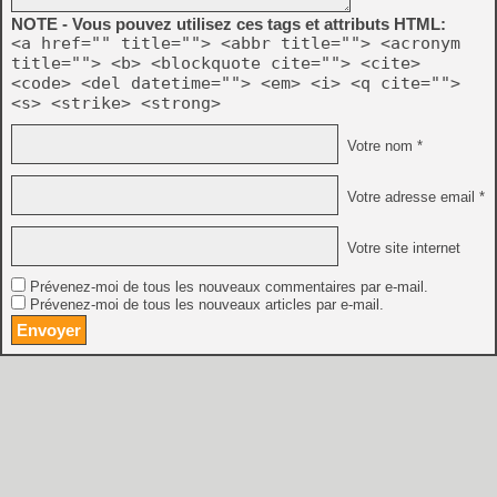
NOTE - Vous pouvez utilisez ces tags et attributs HTML:
<a href="" title=""> <abbr title=""> <acronym
title=""> <b> <blockquote cite=""> <cite>
<code> <del datetime=""> <em> <i> <q cite="">
<s> <strike> <strong>
Votre nom *
Votre adresse email *
Votre site internet
Prévenez-moi de tous les nouveaux commentaires par e-mail.
Prévenez-moi de tous les nouveaux articles par e-mail.