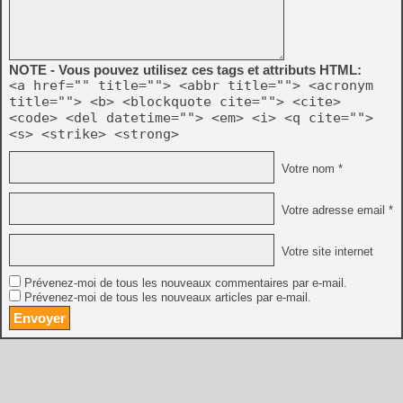
NOTE - Vous pouvez utilisez ces tags et attributs HTML:
<a href="" title=""> <abbr title=""> <acronym
title=""> <b> <blockquote cite=""> <cite>
<code> <del datetime=""> <em> <i> <q cite="">
<s> <strike> <strong>
Votre nom *
Votre adresse email *
Votre site internet
Prévenez-moi de tous les nouveaux commentaires par e-mail.
Prévenez-moi de tous les nouveaux articles par e-mail.