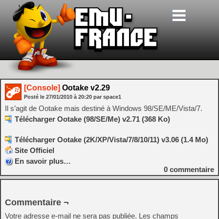
[Console]
Ootake v2.29
Posté le
27/01/2010
à
20:20
par space1
Il s’agit de Ootake mais destiné à Windows 98/SE/ME/Vista/7.
Télécharger Ootake (98/SE/Me) v2.71 (368 Ko)
Télécharger Ootake (2K/XP/Vista/7/8/10/11) v3.06 (1.4 Mo)
Site Officiel
En savoir plus…
0
commentaire
Commentaire ¬
Votre adresse e-mail ne sera pas publiée.
Les champs