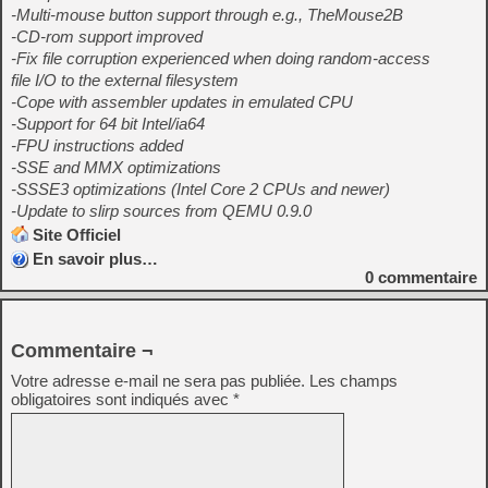
-Multi-mouse button support through e.g., TheMouse2B
-CD-rom support improved
-Fix file corruption experienced when doing random-access
file I/O to the external filesystem
-Cope with assembler updates in emulated CPU
-Support for 64 bit Intel/ia64
-FPU instructions added
-SSE and MMX optimizations
-SSSE3 optimizations (Intel Core 2 CPUs and newer)
-Update to slirp sources from QEMU 0.9.0
Site Officiel
En savoir plus…
0
commentaire
Commentaire ¬
Votre adresse e-mail ne sera pas publiée.
Les champs
obligatoires sont indiqués avec
*