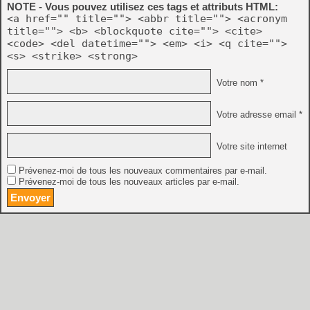
NOTE - Vous pouvez utilisez ces tags et attributs HTML:
<a href="" title=""> <abbr title=""> <acronym
title=""> <b> <blockquote cite=""> <cite>
<code> <del datetime=""> <em> <i> <q cite="">
<s> <strike> <strong>
Votre nom *
Votre adresse email *
Votre site internet
Prévenez-moi de tous les nouveaux commentaires par e-mail.
Prévenez-moi de tous les nouveaux articles par e-mail.