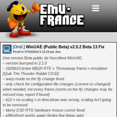
[Ordi.]
WinUAE (Public Beta) v2.0.2 Beta 13 Fix
Posté le
27/02/2010
à
13:19
par Jets
Une version Beta public de l’excellent WinUAE.
– version bumped to 2.1.0
– 1620b10 broke 68020 RTE « Throwaway frame » emulation
(Quik The Thunder Rabbit CD32)
– warp mode on the fly change fixed
– only check for configuration file changes (current vs changed)
when needed, not every frame (some on the fly changes may be
missed now, report if found)
– b12 « no scaling » in directdraw was wrong, scaling isn’t going
to be removed.
– blurry D3D RTG hardware mouse cursor fixed
– p96refresh works again (broke few betas ago)