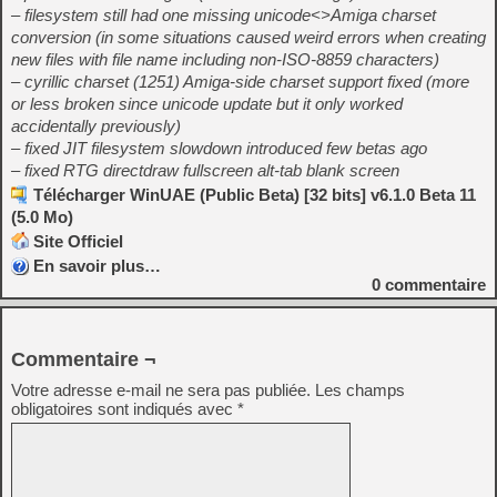
– filesystem still had one missing unicode<>Amiga charset
conversion (in some situations caused weird errors when creating
new files with file name including non-ISO-8859 characters)
– cyrillic charset (1251) Amiga-side charset support fixed (more
or less broken since unicode update but it only worked
accidentally previously)
– fixed JIT filesystem slowdown introduced few betas ago
– fixed RTG directdraw fullscreen alt-tab blank screen
Télécharger WinUAE (Public Beta) [32 bits] v6.1.0 Beta 11
(5.0 Mo)
Site Officiel
En savoir plus…
0
commentaire
Commentaire ¬
Votre adresse e-mail ne sera pas publiée.
Les champs
obligatoires sont indiqués avec
*