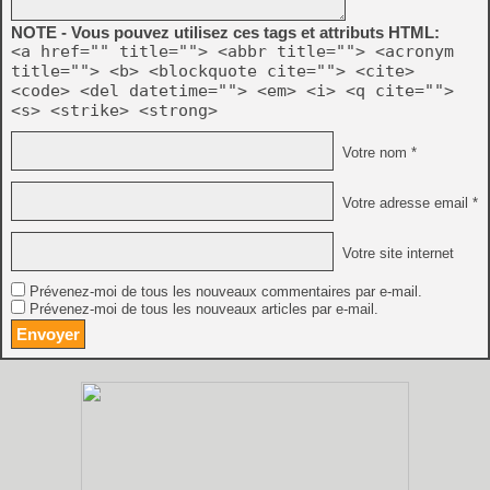
NOTE - Vous pouvez utilisez ces tags et attributs HTML:
<a href="" title=""> <abbr title=""> <acronym
title=""> <b> <blockquote cite=""> <cite>
<code> <del datetime=""> <em> <i> <q cite="">
<s> <strike> <strong>
Votre nom *
Votre adresse email *
Votre site internet
Prévenez-moi de tous les nouveaux commentaires par e-mail.
Prévenez-moi de tous les nouveaux articles par e-mail.