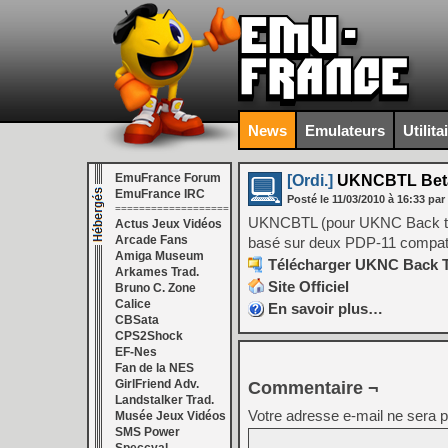
News
Emulateurs
Utilita
EmuFrance Forum
[Ordi.]
UKNCBTL Bet
EmuFrance IRC
Posté le
11/03/2010
à
16:33
par
===================
UKNCBTL (pour UKNC Back to L
Actus Jeux Vidéos
Arcade Fans
basé sur deux PDP-11 compa
Amiga Museum
Télécharger UKNC Back To 
Arkames Trad.
Site Officiel
Bruno C. Zone
Calice
En savoir plus…
CBSata
CPS2Shock
EF-Nes
Fan de la NES
GirlFriend Adv.
Commentaire ¬
Landstalker Trad.
Votre adresse e-mail ne sera p
Musée Jeux Vidéos
SMS Power