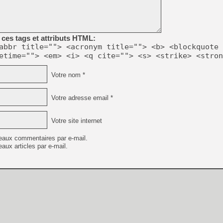
[Mo5] Deux inédits du Virtu
[GK] Le beat'em up The Walk
ces tags et attributs HTML:
[GK] Endless Legend 2 : enf
abbr title=""> <acronym title=""> <b> <blockquote 
etime=""> <em> <i> <q cite=""> <s> <strike> <stron
[LS] [PS5] Le WebKit Userl
Votre nom *
Votre adresse email *
[GK] Oubliez Crazy Taxi, S
[LS] [Switch] NSZ 5.0.0 es
Votre site internet
eaux commentaires par e-mail.
[GK] No More Room in Hell 2
[GK] Un chatbot Atelier Ryz
aux articles par e-mail.