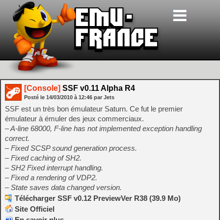
[Console]
SSF v0.11 Alpha R4
Posté le
14/03/2010
à
12:46
par Jets
SSF est un très bon émulateur Saturn. Ce fut le premier
émulateur à émuler des jeux commerciaux.
– A-line 68000, F-line has not implemented exception handling
correct.
– Fixed SCSP sound generation process.
– Fixed caching of SH2.
– SH2 Fixed interrupt handling.
– Fixed a rendering of VDP2.
– State saves data changed version.
Télécharger SSF v0.12 PreviewVer R38 (39.9 Mo)
Site Officiel
En savoir plus…