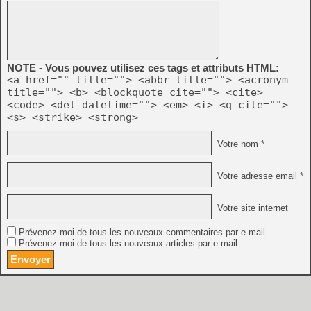
NOTE - Vous pouvez utilisez ces tags et attributs HTML:
<a href="" title=""> <abbr title=""> <acronym
title=""> <b> <blockquote cite=""> <cite>
<code> <del datetime=""> <em> <i> <q cite="">
<s> <strike> <strong>
Votre nom *
Votre adresse email *
Votre site internet
Prévenez-moi de tous les nouveaux commentaires par e-mail.
Prévenez-moi de tous les nouveaux articles par e-mail.