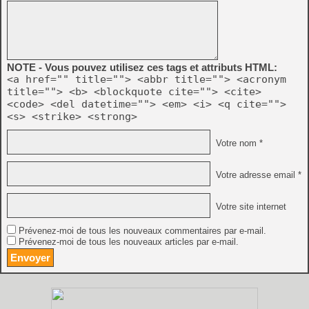
NOTE - Vous pouvez utilisez ces tags et attributs HTML:
<a href="" title=""> <abbr title=""> <acronym
title=""> <b> <blockquote cite=""> <cite>
<code> <del datetime=""> <em> <i> <q cite="">
<s> <strike> <strong>
Votre nom *
Votre adresse email *
Votre site internet
Prévenez-moi de tous les nouveaux commentaires par e-mail.
Prévenez-moi de tous les nouveaux articles par e-mail.