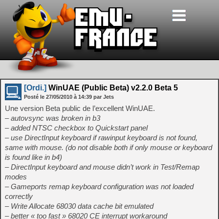
[Ordi.]
WinUAE (Public Beta) v2.2.0 Beta 5
Posté le
27/05/2010
à
14:39
par Jets
Une version Beta public de l’excellent WinUAE.
– autovsync was broken in b3
– added NTSC checkbox to Quickstart panel
– use DirectInput keyboard if rawinput keyboard is not found,
same with mouse. (do not disable both if only mouse or keyboard
is found like in b4)
– DirectInput keyboard and mouse didn’t work in Test/Remap
modes
– Gameports remap keyboard configuration was not loaded
correctly
– Write Allocate 68030 data cache bit emulated
– better « too fast » 68020 CE interrupt workaround