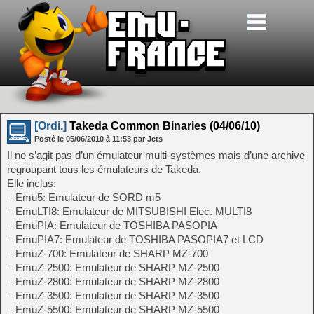
[Ordi.]
Takeda Common Binaries (04/06/10)
Posté le
05/06/2010
à
11:53
par Jets
Il ne s’agit pas d’un émulateur multi-systèmes mais d’une archive
regroupant tous les émulateurs de Takeda.
Elle inclus:
– Emu5: Emulateur de SORD m5
– EmuLTI8: Emulateur de MITSUBISHI Elec. MULTI8
– EmuPIA: Emulateur de TOSHIBA PASOPIA
– EmuPIA7: Emulateur de TOSHIBA PASOPIA7 et LCD
– EmuZ-700: Emulateur de SHARP MZ-700
– EmuZ-2500: Emulateur de SHARP MZ-2500
– EmuZ-2800: Emulateur de SHARP MZ-2800
– EmuZ-3500: Emulateur de SHARP MZ-3500
– EmuZ-5500: Emulateur de SHARP MZ-5500