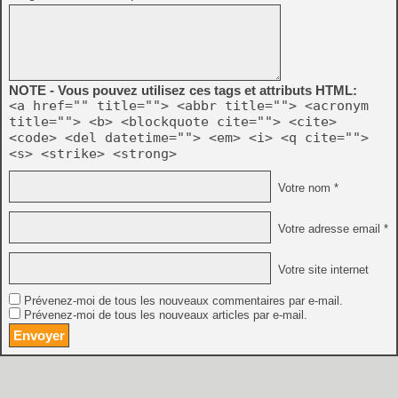
NOTE - Vous pouvez utilisez ces tags et attributs HTML:
<a href="" title=""> <abbr title=""> <acronym
title=""> <b> <blockquote cite=""> <cite>
<code> <del datetime=""> <em> <i> <q cite="">
<s> <strike> <strong>
Votre nom *
Votre adresse email *
Votre site internet
Prévenez-moi de tous les nouveaux commentaires par e-mail.
Prévenez-moi de tous les nouveaux articles par e-mail.