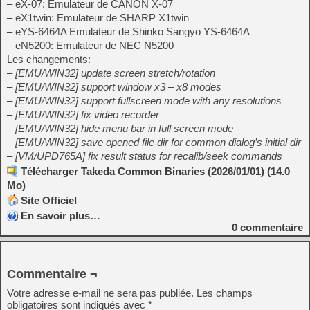
– eX-07: Emulateur de CANON X-07
– eX1twin: Emulateur de SHARP X1twin
– eYS-6464A Emulateur de Shinko Sangyo YS-6464A
– eN5200: Emulateur de NEC N5200
Les changements:
– [EMU/WIN32] update screen stretch/rotation
– [EMU/WIN32] support window x3 – x8 modes
– [EMU/WIN32] support fullscreen mode with any resolutions
– [EMU/WIN32] fix video recorder
– [EMU/WIN32] hide menu bar in full screen mode
– [EMU/WIN32] save opened file dir for common dialog’s initial dir
– [VM/UPD765A] fix result status for recalib/seek commands
Télécharger Takeda Common Binaries (2026/01/01) (14.0
Mo)
Site Officiel
En savoir plus…
0
commentaire
Commentaire ¬
Votre adresse e-mail ne sera pas publiée.
Les champs
obligatoires sont indiqués avec
*