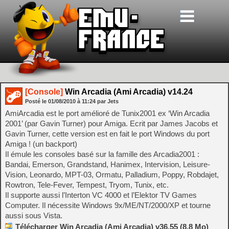
[Console]
Win Arcadia (Ami Arcadia) v14.24
Posté le
01/08/2010
à
11:24
par Jets
AmiArcadia est le port amélioré de Tunix2001 ex ‘Win Arcadia
2001’ (par Gavin Turner) pour Amiga. Ecrit par James Jacobs et
Gavin Turner, cette version est en fait le port Windows du port
Amiga ! (un backport)
Il émule les consoles basé sur la famille des Arcadia2001 :
Bandai, Emerson, Grandstand, Hanimex, Intervision, Leisure-
Vision, Leonardo, MPT-03, Ormatu, Palladium, Poppy, Robdajet,
Rowtron, Tele-Fever, Tempest, Tryom, Tunix, etc.
Il supporte aussi l’Interton VC 4000 et l’Elektor TV Games
Computer. Il nécessite Windows 9x/ME/NT/2000/XP et tourne
aussi sous Vista.
Télécharger Win Arcadia (Ami Arcadia) v36.55 (8.8 Mo)