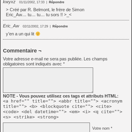
kwyxz
01/11/2002, 17:33
|
Répondre
> Créé par R. Belmont, le frère de Simon
Eric_Aw… tu… tu… tu sors !! >_<
Eric_Aw
02/11/2002, 17:29
|
Répondre
y’en a un qui lit
Commentaire ¬
Votre adresse e-mail ne sera pas publiée.
Les champs
obligatoires sont indiqués avec
*
NOTE - Vous pouvez utilisez ces tags et attributs HTML:
<a href="" title=""> <abbr title=""> <acronym
title=""> <b> <blockquote cite=""> <cite>
<code> <del datetime=""> <em> <i> <q cite="">
<s> <strike> <strong>
Votre nom *