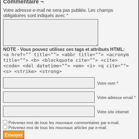
Commentaire ¬
Votre adresse e-mail ne sera pas publiée.
Les champs
obligatoires sont indiqués avec
*
NOTE - Vous pouvez utilisez ces tags et attributs HTML:
<a href="" title=""> <abbr title=""> <acronym
title=""> <b> <blockquote cite=""> <cite>
<code> <del datetime=""> <em> <i> <q cite="">
<s> <strike> <strong>
Votre nom *
Votre adresse email *
Votre site internet
Prévenez-moi de tous les nouveaux commentaires par e-mail.
Prévenez-moi de tous les nouveaux articles par e-mail.