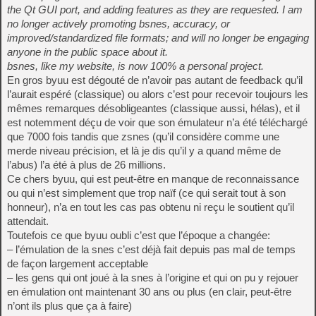
the Qt GUI port, and adding features as they are requested. I am
no longer actively promoting bsnes, accuracy, or
improved/standardized file formats; and will no longer be engaging
anyone in the public space about it.
bsnes, like my website, is now 100% a personal project.
En gros byuu est dégouté de n’avoir pas autant de feedback qu’il
l’aurait espéré (classique) ou alors c’est pour recevoir toujours les
mêmes remarques désobligeantes (classique aussi, hélas), et il
est notemment déçu de voir que son émulateur n’a été téléchargé
que 7000 fois tandis que zsnes (qu’il considère comme une
merde niveau précision, et là je dis qu’il y a quand même de
l’abus) l’a été à plus de 26 millions.
Ce chers byuu, qui est peut-être en manque de reconnaissance
ou qui n’est simplement que trop naïf (ce qui serait tout à son
honneur), n’a en tout les cas pas obtenu ni reçu le soutient qu’il
attendait.
Toutefois ce que byuu oubli c’est que l’époque a changée:
– l’émulation de la snes c’est déjà fait depuis pas mal de temps
de façon largement acceptable
– les gens qui ont joué à la snes à l’origine et qui on pu y rejouer
en émulation ont maintenant 30 ans ou plus (en clair, peut-être
n’ont ils plus que ça à faire)