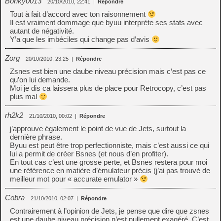
Bonky0013
20/10/2010, 22:41
|
Répondre
Tout à fait d’accord avec ton raisonnement
Il est vraiment dommage que byuu interprète ses stats avec
autant de négativité.
Y’a que les imbéciles qui change pas d’avis
Zorg
20/10/2010, 23:25
|
Répondre
Zsnes est bien une daube niveau précision mais c’est pas ce
qu’on lui demande.
Moi je dis ca laissera plus de place pour Retrocopy, c’est pas
plus mal
rh2k2
21/10/2010, 00:02
|
Répondre
j’approuve également le point de vue de Jets, surtout la
dernière phrase.
Byuu est peut être trop perfectionniste, mais c’est aussi ce qui
lui a permit de créer Bsnes (et nous d’en profiter).
En tout cas c’est une grosse perte, et Bsnes restera pour moi
une référence en matière d’émulateur précis (j’ai pas trouvé de
meilleur mot pour « accurate emulator »
Cobra
21/10/2010, 02:07
|
Répondre
Contrairement à l’opinion de Jets, je pense que dire que zsnes
est une daube niveau précision n’est nullement exagéré. C’est