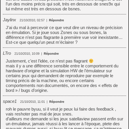
l’un des moins précis qui soit, très en dessous de snes9x qui
lui même est très en dessous de bsnes.
Jaylinx
21/10/2010, 02:57
|
Répondre
J’ai du mal à percevoir ce que veut dire un niveau de précision
en émulation. Si je joue sous Zsnes ou sous bsnes, la
différence n’est pas flagrante à première vue voir inexistante…
Est-ce que quelqu’un peut m’éclairer ?
LTro
21/10/2010, 10:09
|
Répondre
Justement, c’est l’idée, ce n’est pas flagrant
mais il y a une différence sensible entre le comportement du
hardware d’origine et la simulation HW de l’émulateur sur
certains jeux qui demandent de reproduire par exemple le
timing précis de la machine, ou encore certains
comportements non documentés, on encore des « effets de
bord » / bugs d’origine.
space1
21/10/2010, 11:01
|
Répondre
roh le pauvre byuu, si il veut je peux lui faire des feedback ,
vais reshoter pas mal de jeux snes.
d’ailleurs me demande si les jeux satellaview passent enfin sur
un émulateur, jamais réussi à les lancer à l’époque, ptete des
mauvais dumps aussi, si byuu lit ce message, ca m’intéresse