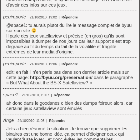
d’avoir des infos sur ces jeux.
peuimporte
21/10/2010, 19:02
|
Répondre
@space1: tu aurais plutot du lire le message complet de byuu
sur son site
Il parle des jeux satellaview et précise (en gros) qu’ils sont
impossibles à dumper de nos jours car leur support s’est trop
dégradé au fil du temps du fait de la volatilité et fragilité
extrêmes de leur media d’origine.
peuimporte
21/10/2010, 19:06
|
Répondre
edit: en fait il n’en parle pas dans son dernier article mais sur
cette page:
http://byuu.org/preservation/
dans le paragraphe
« But What About the BS-X Satellaview? »
space1
21/10/2010, 19:07
|
Répondre
ah donc dans le goodsnes c bien des dumps foireux alors, car
certains jeux satellaview sont émulés
Ange
24/10/2010, 11:05
|
Répondre
Jets a bien résumé la situation. Je trouve que supprimer les
binaires est une bonne idée, ça permet d’éloigner ceux qui
veulent ‘juste jouer’, et donc éviter les commentaires