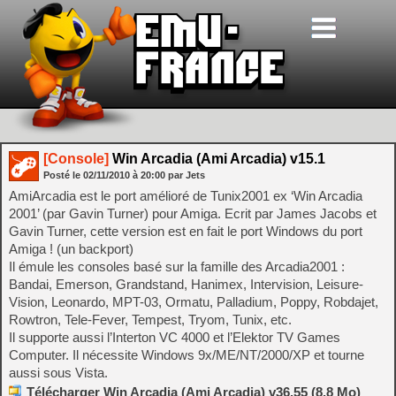
[Console]
Win Arcadia (Ami Arcadia) v15.1
Posté le
02/11/2010
à
20:00
par Jets
AmiArcadia est le port amélioré de Tunix2001 ex ‘Win Arcadia
2001’ (par Gavin Turner) pour Amiga. Ecrit par James Jacobs et
Gavin Turner, cette version est en fait le port Windows du port
Amiga ! (un backport)
Il émule les consoles basé sur la famille des Arcadia2001 :
Bandai, Emerson, Grandstand, Hanimex, Intervision, Leisure-
Vision, Leonardo, MPT-03, Ormatu, Palladium, Poppy, Robdajet,
Rowtron, Tele-Fever, Tempest, Tryom, Tunix, etc.
Il supporte aussi l’Interton VC 4000 et l’Elektor TV Games
Computer. Il nécessite Windows 9x/ME/NT/2000/XP et tourne
aussi sous Vista.
Télécharger Win Arcadia (Ami Arcadia) v36.55 (8.8 Mo)