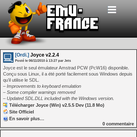
[Ordi.]
Joyce v2.2.4
Posté le
06/11/2010
à
13:27
par Jets
Joyce est le seul émulateur Amstrad PCW (PcW16) disponible.
Conçu sous Linux, il a été porté facilement sous Windows depuis
qu’il utilise le SDL.
– Improvements to keyboard emulation
– Some compiler warnings removed
– Updated SDL.DLL included with the Windows version.
Télécharger Joyce (Win) v2.5.5 Dev (11.8 Mo)
Site Officiel
En savoir plus…
0
commentaire