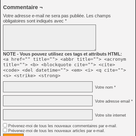
Commentaire ¬
Votre adresse e-mail ne sera pas publiée.
Les champs
obligatoires sont indiqués avec
*
NOTE - Vous pouvez utilisez ces tags et attributs HTML:
<a href="" title=""> <abbr title=""> <acronym
title=""> <b> <blockquote cite=""> <cite>
<code> <del datetime=""> <em> <i> <q cite="">
<s> <strike> <strong>
Votre nom *
Votre adresse email *
Votre site internet
Prévenez-moi de tous les nouveaux commentaires par e-mail.
Prévenez-moi de tous les nouveaux articles par e-mail.