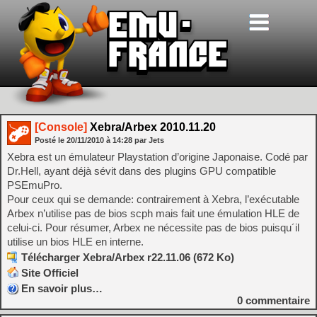
[Console]
Xebra/Arbex 2010.11.20
Posté le
20/11/2010
à
14:28
par Jets
Xebra est un émulateur Playstation d’origine Japonaise. Codé par
Dr.Hell, ayant déjà sévit dans des plugins GPU compatible
PSEmuPro.
Pour ceux qui se demande: contrairement à Xebra, l’exécutable
Arbex n’utilise pas de bios scph mais fait une émulation HLE de
celui-ci. Pour résumer, Arbex ne nécessite pas de bios puisqu´il
utilise un bios HLE en interne.
Télécharger Xebra/Arbex r22.11.06 (672 Ko)
Site Officiel
En savoir plus…
0
commentaire