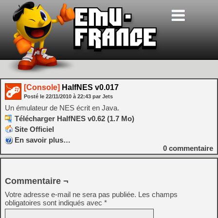
[Console]
HalfNES v0.017
Posté le
22/11/2010
à
22:43
par Jets
Un émulateur de NES écrit en Java.
Télécharger HalfNES v0.62 (1.7 Mo)
Site Officiel
En savoir plus…
0
commentaire
Commentaire ¬
Votre adresse e-mail ne sera pas publiée.
Les champs
obligatoires sont indiqués avec
*