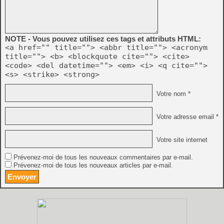
NOTE - Vous pouvez utilisez ces tags et attributs HTML:
<a href="" title=""> <abbr title=""> <acronym
title=""> <b> <blockquote cite=""> <cite>
<code> <del datetime=""> <em> <i> <q cite="">
<s> <strike> <strong>
Votre nom *
Votre adresse email *
Votre site internet
Prévenez-moi de tous les nouveaux commentaires par e-mail.
Prévenez-moi de tous les nouveaux articles par e-mail.