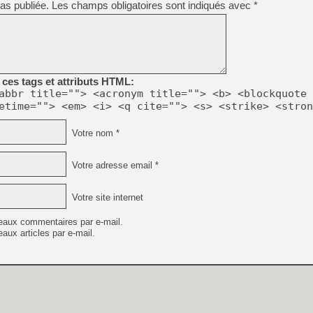
as publiée.
Les champs obligatoires sont indiqués avec
*
[Mo5] Deux inédits du Virtu
[GK] Le beat'em up The Walk
[GK] Endless Legend 2 : enf
ces tags et attributs HTML:
abbr title=""> <acronym title=""> <b> <blockquote 
[LS] [PS5] Le WebKit Userl
etime=""> <em> <i> <q cite=""> <s> <strike> <stron
Votre nom *
[GK] Oubliez Crazy Taxi, S
[LS] [Switch] NSZ 5.0.0 es
Votre adresse email *
[GK] No More Room in Hell 2
Votre site internet
[GK] Un chatbot Atelier Ryz
eaux commentaires par e-mail.
aux articles par e-mail.