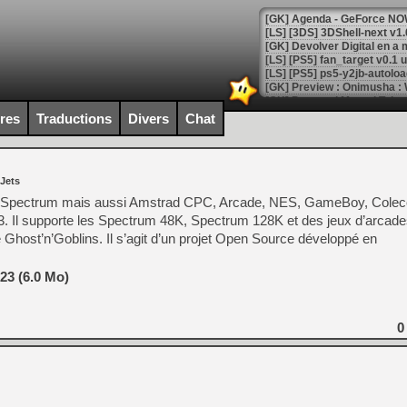
[GK] Agenda - GeForce NOW
[GK] Devolver Digital en a 
[LS] [PS5] ps5-y2jb-autolo
[GK] Pourquoi Marvel Tokon 
[GK] Test : Restory : Chill
ires
Traductions
Divers
Chat
[GK] GTA 6 : Rockstar Games
[GK] Hot Wheels Infinite Rus
[GK] Mémoire cash - Secret 
[GK] Résultats Nintendo : 
 Jets
[GK] Déjà des dégraissage
ir Spectrum mais aussi Amstrad CPC, Arcade, NES, GameBoy, Cole
3. Il supporte les Spectrum 48K, Spectrum 128K et des jeux d’arca
[Mo5] Brickboy cherche à r
host’n’Goblins. Il s’agit d’un projet Open Source développé en
[GK] Minecraft et ses « Gra
[GK] Beast of Reincarnation
23 (6.0 Mo)
[GK] Ubisoft : fin de parti
[GK] Mémoire cash - Metroid
[GK] Dan Houser (GTA) défe
[GK] Comment EA Sports FC
0
[GK] Crimson Moon : un Dark
[GK] Isle of Reveries : le j
[GK] Moonlighter 2 : The En
[GK] Capcom relance Monste