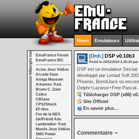
News
Emulateurs
Utilita
EmuFrance Forum
[Ordi.]
DSP v0.10b3
EmuFrance IRC
Posté le
24/11/2010
à
20:16
par
===================
DSP est un émulateur Sincla
Actus Jeux Vidéos
Arcade Fans
développé par Leniad Soft 200
Amiga Museum
Phoenix, BombJack ou encore G
Arkames Trad.
Delphi+Lazarus+Free Pascal.
Bruno C. Zone
Télécharger DSP (x86) v0.
Calice
CBSata
Site Officiel
CPS2Shock
En savoir plus…
EF-Nes
Fan de la NES
GirlFriend Adv.
Landstalker Trad.
Musée Jeux Vidéos
Commentaire ¬
SMS Power