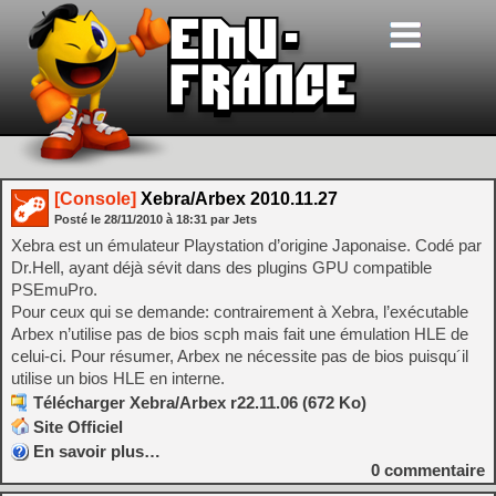
[Console]
Xebra/Arbex 2010.11.27
Posté le
28/11/2010
à
18:31
par Jets
Xebra est un émulateur Playstation d’origine Japonaise. Codé par
Dr.Hell, ayant déjà sévit dans des plugins GPU compatible
PSEmuPro.
Pour ceux qui se demande: contrairement à Xebra, l’exécutable
Arbex n’utilise pas de bios scph mais fait une émulation HLE de
celui-ci. Pour résumer, Arbex ne nécessite pas de bios puisqu´il
utilise un bios HLE en interne.
Télécharger Xebra/Arbex r22.11.06 (672 Ko)
Site Officiel
En savoir plus…
0
commentaire