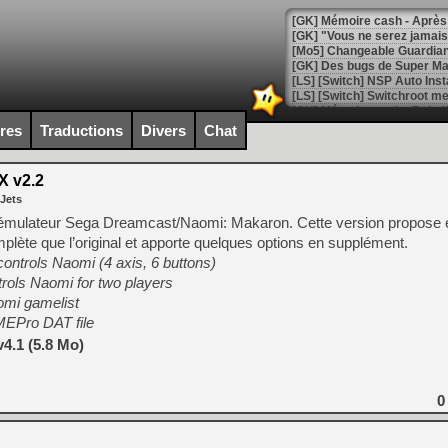
[GK] Mémoire cash - Après 
[GK] "Vous ne serez jamais
[Mo5] Changeable Guardian 
[GK] Des bugs de Super Mar
[LS] [Switch] NSP Auto Inst
ires
Traductions
Divers
Chat
[GK] La saga horrifique Am
X v2.2
 Jets
e l’émulateur Sega Dreamcast/Naomi: Makaron. Cette version propose 
omplète que l’original et apporte quelques options en supplément.
[GK] Le portage de Super M
controls Naomi (4 axis, 6 buttons)
[Mo5] Le jeu de course fut
[GK] Guillermo del Toro ado
rols Naomi for two players
omi gamelist
[LTF] Eté 2026 - Séquence 
MEPro DAT file
[GK] Mistfall Hunter : déjà 
4.1 (5.8 Mo)
[GK] Wo Long 2 évolue avec
[GK] Crossfire : un TPS à 100
[LS] [PS5] Premiers signes 
0