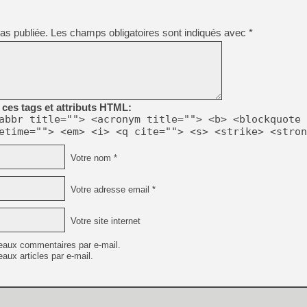
[Mo5] DOOM arrive en cart
as publiée.
Les champs obligatoires sont indiqués avec
*
[GK] Bethesda fête les 30 
[GK] Roblox : l'action en B
[GK] Agenda - GeForce NOW
[GK] Devolver Digital en a 
ces tags et attributs HTML:
abbr title=""> <acronym title=""> <b> <blockquote 
[LS] [PS5] ps5-y2jb-autolo
etime=""> <em> <i> <q cite=""> <s> <strike> <stron
[GK] Pourquoi Marvel Tokon 
[GK] Test : Restory : Chill
Votre nom *
[GK] GTA 6 : Rockstar Games
[GK] Hot Wheels Infinite Rus
[GK] Mémoire cash - Secret 
Votre adresse email *
[GK] Résultats Nintendo : 
[GK] Dans ce jeu de platefo
Votre site internet
eaux commentaires par e-mail.
aux articles par e-mail.