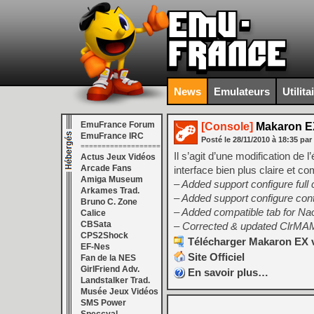
News
Emulateurs
Utilita
EmuFrance Forum
[Console]
Makaron E
EmuFrance IRC
Posté le
28/11/2010
à
18:35
par
===================
Il s’agit d’une modification d
Actus Jeux Vidéos
Arcade Fans
interface bien plus claire et c
Amiga Museum
– Added support configure full 
Arkames Trad.
– Added support configure cont
Bruno C. Zone
– Added compatible tab for Na
Calice
CBSata
– Corrected & updated ClrMA
CPS2Shock
Télécharger Makaron EX v
EF-Nes
Site Officiel
Fan de la NES
GirlFriend Adv.
En savoir plus…
Landstalker Trad.
Musée Jeux Vidéos
SMS Power