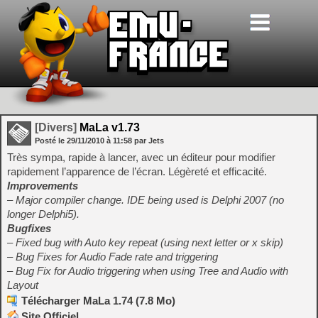
[Divers]
MaLa v1.73
Posté le
29/11/2010
à
11:58
par Jets
Très sympa, rapide à lancer, avec un éditeur pour modifier
rapidement l’apparence de l’écran. Légèreté et efficacité.
Improvements
– Major compiler change. IDE being used is Delphi 2007 (no
longer Delphi5).
Bugfixes
– Fixed bug with Auto key repeat (using next letter or x skip)
– Bug Fixes for Audio Fade rate and triggering
– Bug Fix for Audio triggering when using Tree and Audio with
Layout
Télécharger MaLa 1.74 (7.8 Mo)
Site Officiel