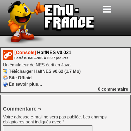
[Console]
HalfNES v0.021
Posté le
16/12/2010
à
16:37
par Jets
Un émulateur de NES écrit en Java.
Télécharger HalfNES v0.62 (1.7 Mo)
Site Officiel
En savoir plus…
0
commentaire
Commentaire ¬
Votre adresse e-mail ne sera pas publiée.
Les champs
obligatoires sont indiqués avec
*