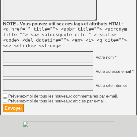
NOTE - Vous pouvez utilisez ces tags et attributs HTML:
<a href="" title=""> <abbr title=""> <acronym
title=""> <b> <blockquote cite=""> <cite>
<code> <del datetime=""> <em> <i> <q cite="">
<s> <strike> <strong>
Votre nom *
Votre adresse email *
Votre site internet
Prévenez-moi de tous les nouveaux commentaires par e-mail.
Prévenez-moi de tous les nouveaux articles par e-mail.