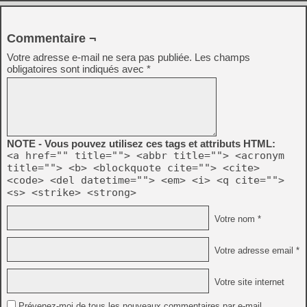
Commentaire ¬
Votre adresse e-mail ne sera pas publiée.
Les champs
obligatoires sont indiqués avec
*
NOTE - Vous pouvez utilisez ces tags et attributs HTML:
<a href="" title=""> <abbr title=""> <acronym
title=""> <b> <blockquote cite=""> <cite>
<code> <del datetime=""> <em> <i> <q cite="">
<s> <strike> <strong>
Votre nom *
Votre adresse email *
Votre site internet
Prévenez-moi de tous les nouveaux commentaires par e-mail.