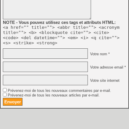
NOTE - Vous pouvez utilisez ces tags et attributs HTML:
<a href="" title=""> <abbr title=""> <acronym
title=""> <b> <blockquote cite=""> <cite>
<code> <del datetime=""> <em> <i> <q cite="">
<s> <strike> <strong>
Votre nom *
Votre adresse email *
Votre site internet
Prévenez-moi de tous les nouveaux commentaires par e-mail.
Prévenez-moi de tous les nouveaux articles par e-mail.