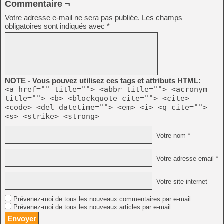
Commentaire ¬
Votre adresse e-mail ne sera pas publiée.
Les champs
obligatoires sont indiqués avec
*
NOTE - Vous pouvez utilisez ces tags et attributs HTML:
<a href="" title=""> <abbr title=""> <acronym
title=""> <b> <blockquote cite=""> <cite>
<code> <del datetime=""> <em> <i> <q cite="">
<s> <strike> <strong>
Votre nom *
Votre adresse email *
Votre site internet
Prévenez-moi de tous les nouveaux commentaires par e-mail.
Prévenez-moi de tous les nouveaux articles par e-mail.