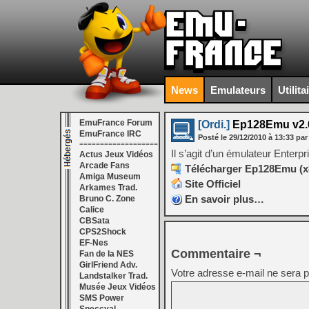
News
Emulateurs
Utilita
EmuFrance Forum
[Ordi.]
Ep128Emu v2.0
EmuFrance IRC
Posté le
29/12/2010
à
13:33
par
===================
Il s’agit d’un émulateur Enterpr
Actus Jeux Vidéos
Arcade Fans
Télécharger Ep128Emu (x86
Amiga Museum
Site Officiel
Arkames Trad.
En savoir plus…
Bruno C. Zone
Calice
CBSata
CPS2Shock
EF-Nes
Commentaire ¬
Fan de la NES
GirlFriend Adv.
Votre adresse e-mail ne sera p
Landstalker Trad.
Musée Jeux Vidéos
SMS Power