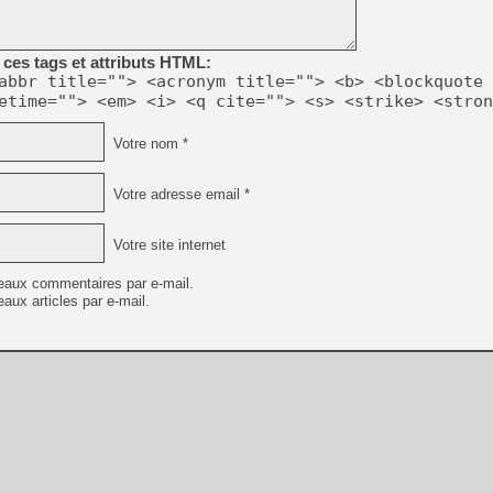
[GK] Beast of Reincarnation
[GK] Ubisoft : fin de parti
[GK] Mémoire cash - Metroid
[GK] Dan Houser (GTA) défe
ces tags et attributs HTML:
[GK] Comment EA Sports FC
abbr title=""> <acronym title=""> <b> <blockquote 
[GK] Crimson Moon : un Dark
etime=""> <em> <i> <q cite=""> <s> <strike> <stron
[GK] Isle of Reveries : le j
[GK] Moonlighter 2 : The En
[GK] Capcom relance Monste
Votre nom *
Votre adresse email *
[Mo5] Deux inédits du Virtu
[GK] Le beat'em up The Walk
Votre site internet
[GK] Endless Legend 2 : enf
eaux commentaires par e-mail.
aux articles par e-mail.
[LS] [PS5] Premiers signes 