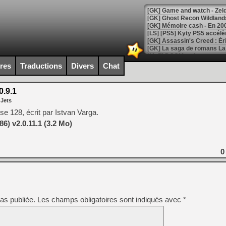
[Mo5] DOOM arrive en cart
[GK] Bethesda fête les 30 
ires
Traductions
Divers
Chat
[GK] Roblox : l'action en B
.9.1
[GK] Agenda - GeForce NOW
 Jets
[GK] Devolver Digital en a 
ise 128, écrit par Istvan Varga.
) v2.0.11.1 (3.2 Mo)
[LS] [PS5] ps5-y2jb-autolo
[GK] Pourquoi Marvel Tokon 
[GK] Test : Restory : Chill
0
[GK] GTA 6 : Rockstar Games
[GK] Hot Wheels Infinite Rus
[GK] Mémoire cash - Secret 
[GK] Résultats Nintendo : 
[GK] Déjà des dégraissage
as publiée.
Les champs obligatoires sont indiqués avec
*
[Mo5] Brickboy cherche à r
[GK] Minecraft et ses « Gra