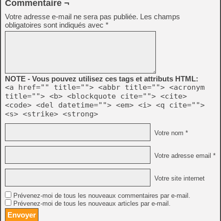
Commentaire ¬
Votre adresse e-mail ne sera pas publiée.
Les champs
obligatoires sont indiqués avec
*
NOTE - Vous pouvez utilisez ces tags et attributs HTML:
<a href="" title=""> <abbr title=""> <acronym
title=""> <b> <blockquote cite=""> <cite>
<code> <del datetime=""> <em> <i> <q cite="">
<s> <strike> <strong>
Votre nom *
Votre adresse email *
Votre site internet
Prévenez-moi de tous les nouveaux commentaires par e-mail.
Prévenez-moi de tous les nouveaux articles par e-mail.