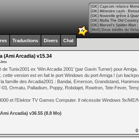
[GK] Capcom relance Monste
[Mo5] Deux inédits du Virtu
[GK] Le beat'em up The Walk
ires
Traductions
Divers
Chat
[GK] Endless Legend 2 : enf
a (Ami Arcadia) v15.34
 Jets
[LS] [PS5] Le WebKit Userl
é de Tunix2001 ex ‘Win Arcadia 2001’ (par Gavin Turner) pour Amiga. 
cette version est en fait le port Windows du port Amiga ! (un backpor
 la famille des Arcadia2001 : Bandai, Emerson, Grandstand, Hanimex,
[GK] Oubliez Crazy Taxi, S
-03, Ormatu, Palladium, Poppy, Robdajet, Rowtron, Tele-Fever, Tem
[LS] [Switch] NSZ 5.0.0 es
VC 4000 et l’Elektor TV Games Computer. Il nécessite Windows 9x/ME
[GK] No More Room in Hell 2
[GK] Un chatbot Atelier Ryz
Ami Arcadia) v36.55 (8.8 Mo)
[GK] Mémoire cash - Splatte
[GK] Nvidia : le prix des 
[GK] Suikoden Star Leap : 
0
[Mo5] La mini borne d’arc