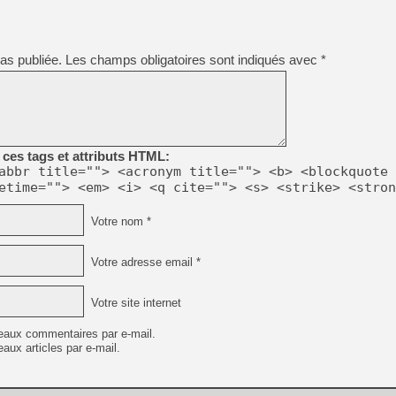
[GK] Atari renoue avec les 
[GK] Le studio de FIFA Worl
[GK] La PlayStation 1 en L
as publiée.
Les champs obligatoires sont indiqués avec
*
[GK] Dawn of War 4 : les Né
[GK] CloverPit : l'héritier
[GK] Stellar Blade : Blood R
[GK] Palworld Online est a
[GK] Wuchang 2 : le souls-l
[GK] Test : Big Walk est le 
ces tags et attributs HTML:
[GK] Starsand Island : la si
abbr title=""> <acronym title=""> <b> <blockquote 
etime=""> <em> <i> <q cite=""> <s> <strike> <stron
Votre nom *
[GK] La Xbox Series X coût
Votre adresse email *
[GK] Moonlighter 2 : The En
Votre site internet
eaux commentaires par e-mail.
aux articles par e-mail.