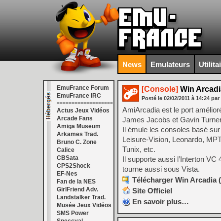
News
Emulateurs
Utilita
EmuFrance Forum
[Console]
Win Arcadi
EmuFrance IRC
Posté le
02/02/2011
à
14:24
par
===================
AmiArcadia est le port amélior
Actus Jeux Vidéos
Arcade Fans
James Jacobs et Gavin Turner, 
Amiga Museum
Il émule les consoles basé sur
Arkames Trad.
Leisure-Vision, Leonardo, MPT
Bruno C. Zone
Tunix, etc.
Calice
CBSata
Il supporte aussi l’Interton 
CPS2Shock
tourne aussi sous Vista.
EF-Nes
Télécharger Win Arcadia (
Fan de la NES
GirlFriend Adv.
Site Officiel
Landstalker Trad.
En savoir plus…
Musée Jeux Vidéos
SMS Power