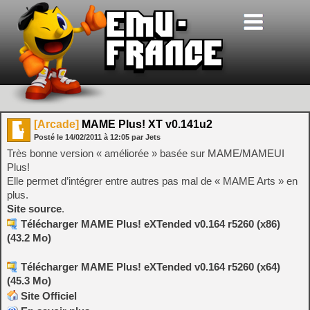
[Arcade]
MAME Plus! XT v0.141u2
Posté le
14/02/2011
à
12:05
par Jets
Très bonne version « améliorée » basée sur MAME/MAMEUI
Plus!
Elle permet d’intégrer entre autres pas mal de « MAME Arts » en
plus.
Site source
.
Télécharger MAME Plus! eXTended v0.164 r5260 (x86)
(43.2 Mo)
Télécharger MAME Plus! eXTended v0.164 r5260 (x64)
(45.3 Mo)
Site Officiel