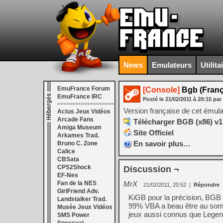
News
Emulateurs
Utilita
EmuFrance Forum
[Console]
Bgb (França
EmuFrance IRC
Posté le
21/02/2011
à
20:15
par
===================
Version française de cet ému
Actus Jeux Vidéos
Arcade Fans
Télécharger BGB (x86) v1.
Amiga Museum
Site Officiel
Arkames Trad.
En savoir plus…
Bruno C. Zone
Calice
CBSata
CPS2Shock
Discussion ¬
EF-Nes
Fan de la NES
MrX
21/02/2011, 20:52
|
Répondre
GirlFriend Adv.
KiGB pour la précision, BGB p
Landstalker Trad.
99% VBA a beau être au somm
Musée Jeux Vidéos
jeux aussi connus que Legen
SMS Power