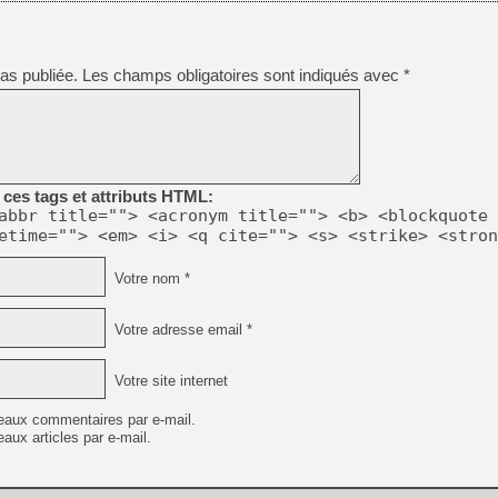
[GK] Pourquoi Marvel Tokon 
[GK] Test : Restory : Chill
[GK] GTA 6 : Rockstar Games
[GK] Hot Wheels Infinite Rus
as publiée.
Les champs obligatoires sont indiqués avec
*
[GK] Mémoire cash - Secret 
[GK] Résultats Nintendo : 
[GK] Déjà des dégraissage
[Mo5] Brickboy cherche à r
[GK] Minecraft et ses « Gra
ces tags et attributs HTML:
[GK] Beast of Reincarnation
abbr title=""> <acronym title=""> <b> <blockquote 
[GK] Ubisoft : fin de parti
etime=""> <em> <i> <q cite=""> <s> <strike> <stron
[GK] Mémoire cash - Metroid
[GK] Dan Houser (GTA) défe
[GK] Comment EA Sports FC
Votre nom *
[GK] Crimson Moon : un Dark
[GK] Isle of Reveries : le j
[GK] Moonlighter 2 : The En
Votre adresse email *
Votre site internet
eaux commentaires par e-mail.
aux articles par e-mail.