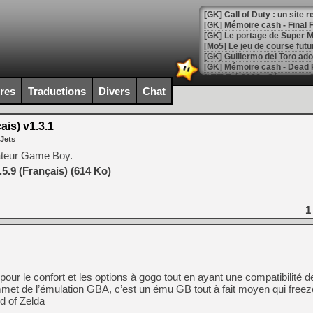
[GK] Le portage de Super M
[Mo5] Le jeu de course fut
[GK] Guillermo del Toro ado
[LTF] Eté 2026 - Séquence 
ires
Traductions
Divers
Chat
[GK] Mistfall Hunter : déjà 
[GK] Wo Long 2 évolue avec
[GK] Crossfire : un TPS à 100
is) v1.3.1
[LS] [PS5] Premiers signes 
 Jets
lateur Game Boy.
5.9 (Français) (614 Ko)
[Mo5] DOOM arrive en cart
1
[GK] Bethesda fête les 30 
[GK] Roblox : l'action en B
[GK] Agenda - GeForce NOW
our le confort et les options à gogo tout en ayant une compatibilité de
[GK] Devolver Digital en a 
et de l’émulation GBA, c’est un ému GB tout à fait moyen qui freez
[LS] [PS5] ps5-y2jb-autolo
d of Zelda