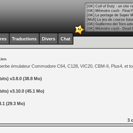
[GK] Le portage de Super M
[Mo5] Le jeu de course fut
[GK] Guillermo del Toro ado
[LTF] Eté 2026 - Séquence 
ires
Traductions
Divers
Chat
[GK] Mistfall Hunter : déjà 
[GK] Wo Long 2 évolue avec
[GK] Crossfire : un TPS à 100
[LS] [PS5] Premiers signes 
 Jets
perbe émulateur Commodore C64, C128, VIC20, CBM-II, Plus4, et tou
its) v3.8.0 (38.8 Mo)
[Mo5] DOOM arrive en cart
its) v3.10.0 (45.1 Mo)
[GK] Bethesda fête les 30 
[GK] Roblox : l'action en B
.1 (29.3 Mo)
[GK] Agenda - GeForce NOW
[GK] Devolver Digital en a 
3
c
[LS] [PS5] ps5-y2jb-autolo