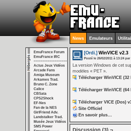
News
Emulateurs
Utilita
EmuFrance Forum
[Ordi.]
WinVICE v2.3
EmuFrance IRC
Posté le
26/02/2011
à
13:24
par
===================
La version Windows de cet su
Actus Jeux Vidéos
Arcade Fans
modèles « PET ».
Amiga Museum
Télécharger WinVICE (32 b
Arkames Trad.
Bruno C. Zone
Calice
Télécharger WinVICE (64 b
CBSata
CPS2Shock
Télécharger VICE (Dos) v3
EF-Nes
Fan de la NES
Site Officiel
GirlFriend Adv.
En savoir plus…
Landstalker Trad.
Musée Jeux Vidéos
SMS Power
Discussion (3) ¬