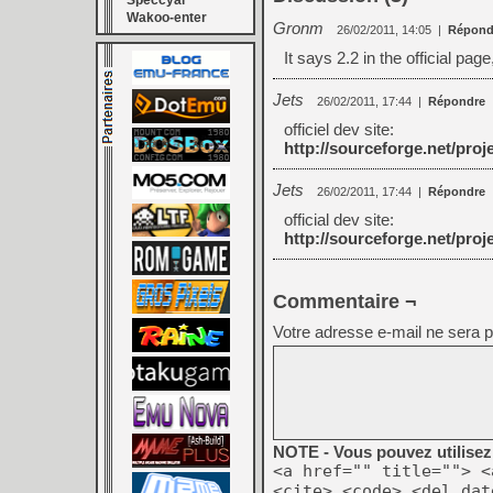
Speccyal
Wakoo-enter
Gronm
26/02/2011, 14:05
|
Répond
It says 2.2 in the official pag
Jets
26/02/2011, 17:44
|
Répondre
officiel dev site:
http://sourceforge.net/pro
Jets
26/02/2011, 17:44
|
Répondre
official dev site:
http://sourceforge.net/pro
Commentaire ¬
Votre adresse e-mail ne sera p
NOTE - Vous pouvez utilisez 
<a href="" title=""> <
<cite> <code> <del dat