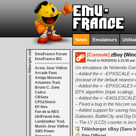
News
Emulateurs
Utilita
EmuFrance Forum
[Console]
zBoy (Wind
EmuFrance IRC
Posté le
01/03/2011
à
21:55
par
===================
Un émulateur de Nintendo G
Actus Jeux Vidéos
Arcade Fans
– Added the « –EPXSCALE » co
Amiga Museum
(instead of the default nearest
Arkames Trad.
– Added the « –EPXSCALE3 » co
Bruno C. Zone
EPX algorithm (triple scaling),
Calice
CBSata
– Added the « –EAGLESCALE » 
CPS2Shock
– Fixed a bug in the hiscore s
EF-Nes
– Added support for saving his
Fan de la NES
Galaxian, BattleCity and Dig D
GirlFriend Adv.
Landstalker Trad.
– The LY (LCD) counter is incr
Musée Jeux Vidéos
Télécharger zBoy (Sans In
SMS Power
Site Officiel