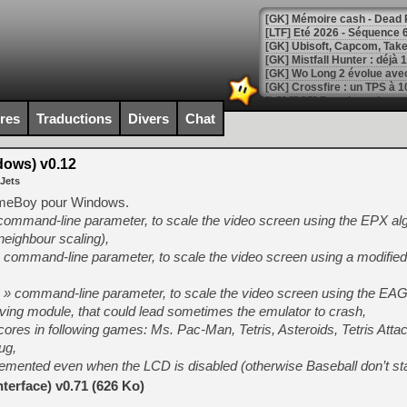
[LTF] Eté 2026 - Séquence 
[GK] Mistfall Hunter : déjà 
[GK] Wo Long 2 évolue avec
[GK] Crossfire : un TPS à 100
[LS] [PS5] Premiers signes 
ires
Traductions
Divers
Chat
ows) v0.12
 Jets
[Mo5] DOOM arrive en cart
ameBoy pour Windows.
[GK] Bethesda fête les 30 
mmand-line parameter, to scale the video screen using the EPX al
[GK] Roblox : l'action en B
-neighbour scaling),
mmand-line parameter, to scale the video screen using a modified 
[GK] Agenda - GeForce NOW
command-line parameter, to scale the video screen using the EAG
[GK] Devolver Digital en a 
aving module, that could lead sometimes the emulator to crash,
[LS] [PS5] ps5-y2jb-autolo
cores in following games: Ms. Pac-Man, Tetris, Asteroids, Tetris Atta
ug,
[GK] Pourquoi Marvel Tokon 
[GK] Test : Restory : Chill
emented even when the LCD is disabled (otherwise Baseball don’t sta
[GK] GTA 6 : Rockstar Games
terface) v0.71 (626 Ko)
[GK] Hot Wheels Infinite Rus
[GK] Mémoire cash - Secret 