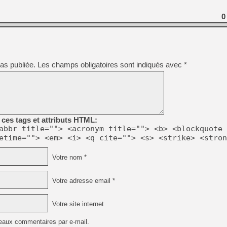
[GK] Résultats Nintendo : 
0
[GK] Déjà des dégraissage
[Mo5] Brickboy cherche à r
[GK] Minecraft et ses « Gra
[GK] Beast of Reincarnation
as publiée.
Les champs obligatoires sont indiqués avec
*
[GK] Ubisoft : fin de parti
[GK] Mémoire cash - Metroid
[GK] Dan Houser (GTA) défe
[GK] Comment EA Sports FC
[GK] Crimson Moon : un Dark
[GK] Isle of Reveries : le j
[GK] Moonlighter 2 : The En
[GK] Capcom relance Monste
ces tags et attributs HTML:
abbr title=""> <acronym title=""> <b> <blockquote 
etime=""> <em> <i> <q cite=""> <s> <strike> <stron
[GK] Guillermo del Toro ado
Votre nom *
Votre adresse email *
Votre site internet
eaux commentaires par e-mail.