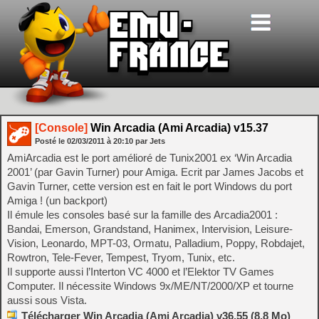
[Console]
Win Arcadia (Ami Arcadia) v15.37
Posté le
02/03/2011
à
20:10
par Jets
AmiArcadia est le port amélioré de Tunix2001 ex ‘Win Arcadia
2001’ (par Gavin Turner) pour Amiga. Ecrit par James Jacobs et
Gavin Turner, cette version est en fait le port Windows du port
Amiga ! (un backport)
Il émule les consoles basé sur la famille des Arcadia2001 :
Bandai, Emerson, Grandstand, Hanimex, Intervision, Leisure-
Vision, Leonardo, MPT-03, Ormatu, Palladium, Poppy, Robdajet,
Rowtron, Tele-Fever, Tempest, Tryom, Tunix, etc.
Il supporte aussi l’Interton VC 4000 et l’Elektor TV Games
Computer. Il nécessite Windows 9x/ME/NT/2000/XP et tourne
aussi sous Vista.
Télécharger Win Arcadia (Ami Arcadia) v36.55 (8.8 Mo)