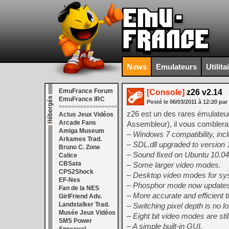
News
Emulateurs
Utilita
EmuFrance Forum
[Console]
z26 v2.14
EmuFrance IRC
Posté le
06/03/2011
à
12:20
par
===================
z26 est un des rares émulateu
Actus Jeux Vidéos
Arcade Fans
Assembleur), il vous comblera,
Amiga Museum
– Windows 7 compatibility, incl
Arkames Trad.
– SDL.dll upgraded to version 
Bruno C. Zone
– Sound fixed on Ubuntu 10.04
Calice
CBSata
– Some larger video modes.
CPS2Shock
– Desktop video modes for sys
EF-Nes
– Phosphor mode now updates 
Fan de la NES
– More accurate and efficient t
GirlFriend Adv.
Landstalker Trad.
– Switching pixel depth is no l
Musée Jeux Vidéos
– Eight bit video modes are stil
SMS Power
– A simple built-in GUI.