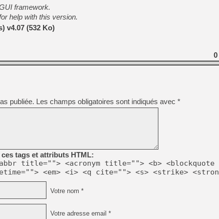
[GK] Beast of Reincarnation
 GUI framework.
[GK] Ubisoft : fin de parti
r help with this version.
[GK] Mémoire cash - Metroid
[GK] Dan Houser (GTA) défe
) v4.07 (532 Ko)
[GK] Comment EA Sports FC
[GK] Crimson Moon : un Dark
[GK] Isle of Reveries : le j
0
[GK] Moonlighter 2 : The En
[GK] Capcom relance Monste
[Mo5] Deux inédits du Virtu
as publiée.
Les champs obligatoires sont indiqués avec
*
[GK] Le beat'em up The Walk
[GK] Endless Legend 2 : enf
[LS] [PS5] Premiers signes 
ces tags et attributs HTML:
abbr title=""> <acronym title=""> <b> <blockquote 
etime=""> <em> <i> <q cite=""> <s> <strike> <stron
Votre nom *
Votre adresse email *