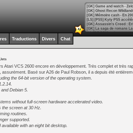
[Mo5] DOOM arrive en cart
[GK] Bethesda fête les 30 
ires
Traductions
Divers
Chat
[GK] Roblox : l'action en B
[GK] Agenda - GeForce NOW
 Jets
[GK] Devolver Digital en a 
rs Atari VCS 2600 encore en développement. Très complet et très ra
 assurément. Basé sur A26 de Paul Robson, il a depuis été entièreme
[LS] [PS5] ps5-y2jb-autolo
uding the 64-bit version of the operating system.
[GK] Pourquoi Marvel Tokon 
1.2.14.
[GK] Test : Restory : Chill
 and Debian 5.
[GK] GTA 6 : Rockstar Games
[GK] Hot Wheels Infinite Rus
[GK] Mémoire cash - Secret 
tems without full-screen hardware accelerated video.
[GK] Résultats Nintendo : 
the screen at 30 Hz.
iming routines.
[GK] Déjà des dégraissage
onger supported.
[Mo5] Brickboy cherche à r
l available with an eight bit desktop.
[GK] Minecraft et ses « Gra