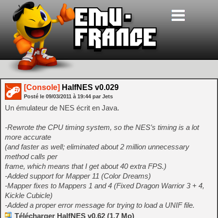
[Console]
HalfNES v0.029
Posté le
09/03/2011
à
19:44
par Jets
Un émulateur de NES écrit en Java.
-Rewrote the CPU timing system, so the NES’s timing is a lot
more accurate
(and faster as well; eliminated about 2 million unnecessary
method calls per
frame, which means that I get about 40 extra FPS.)
-Added support for Mapper 11 (Color Dreams)
-Mapper fixes to Mappers 1 and 4 (Fixed Dragon Warrior 3 + 4,
Kickle Cubicle)
-Added a proper error message for trying to load a UNIF file.
Télécharger HalfNES v0.62 (1.7 Mo)