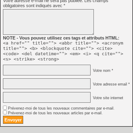
Votre adresse e-mail ne sera pas publiée.
Les champs
obligatoires sont indiqués avec
*
NOTE - Vous pouvez utilisez ces tags et attributs HTML:
<a href="" title=""> <abbr title=""> <acronym
title=""> <b> <blockquote cite=""> <cite>
<code> <del datetime=""> <em> <i> <q cite="">
<s> <strike> <strong>
Votre nom *
Votre adresse email *
Votre site internet
Prévenez-moi de tous les nouveaux commentaires par e-mail.
Prévenez-moi de tous les nouveaux articles par e-mail.