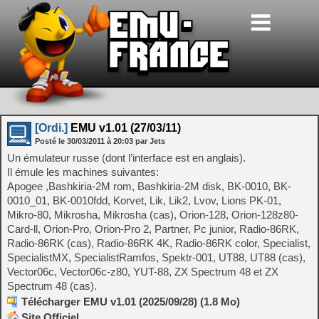
[Ordi.]
EMU v1.01 (27/03/11)
Posté le
30/03/2011
à
20:03
par Jets
Un émulateur russe (dont l’interface est en anglais).
Il émule les machines suivantes:
Apogee ,Bashkiria-2M rom, Bashkiria-2M disk, BK-0010, BK-
0010_01, BK-0010fdd, Korvet, Lik, Lik2, Lvov, Lions PK-01,
Mikro-80, Mikrosha, Mikrosha (cas), Orion-128, Orion-128z80-
Card-ll, Orion-Pro, Orion-Pro 2, Partner, Pc junior, Radio-86RK,
Radio-86RK (cas), Radio-86RK 4K, Radio-86RK color, Specialist,
SpecialistMX, SpecialistRamfos, Spektr-001, UT88, UT88 (cas),
Vector06c, Vector06c-z80, YUT-88, ZX Spectrum 48 et ZX
Spectrum 48 (cas).
Télécharger EMU v1.01 (2025/09/28) (1.8 Mo)
Site Officiel