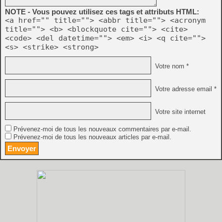
NOTE - Vous pouvez utilisez ces tags et attributs HTML:
<a href="" title=""> <abbr title=""> <acronym
title=""> <b> <blockquote cite=""> <cite>
<code> <del datetime=""> <em> <i> <q cite="">
<s> <strike> <strong>
Votre nom *
Votre adresse email *
Votre site internet
Prévenez-moi de tous les nouveaux commentaires par e-mail.
Prévenez-moi de tous les nouveaux articles par e-mail.