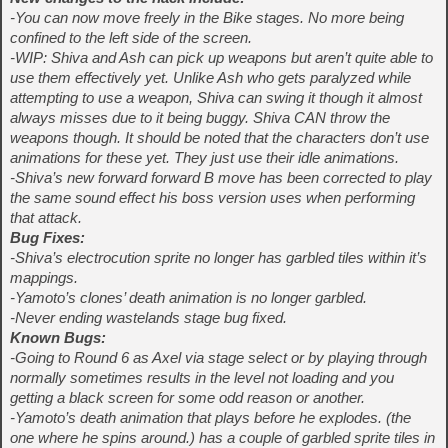
-You can now move freely in the Bike stages. No more being
confined to the left side of the screen.
-WIP: Shiva and Ash can pick up weapons but aren’t quite able to
use them effectively yet. Unlike Ash who gets paralyzed while
attempting to use a weapon, Shiva can swing it though it almost
always misses due to it being buggy. Shiva CAN throw the
weapons though. It should be noted that the characters don’t use
animations for these yet. They just use their idle animations.
-Shiva’s new forward forward B move has been corrected to play
the same sound effect his boss version uses when performing
that attack.
Bug Fixes:
-Shiva’s electrocution sprite no longer has garbled tiles within it’s
mappings.
-Yamoto’s clones’ death animation is no longer garbled.
-Never ending wastelands stage bug fixed.
Known Bugs:
-Going to Round 6 as Axel via stage select or by playing through
normally sometimes results in the level not loading and you
getting a black screen for some odd reason or another.
-Yamoto’s death animation that plays before he explodes. (the
one where he spins around.) has a couple of garbled sprite tiles in