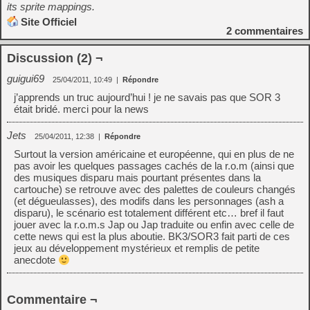
its sprite mappings.
Site Officiel
2
commentaires
Discussion (2) ¬
guigui69
25/04/2011, 10:49
|
Répondre
j’apprends un truc aujourd’hui ! je ne savais pas que SOR 3
était bridé. merci pour la news
Jets
25/04/2011, 12:38
|
Répondre
Surtout la version américaine et européenne, qui en plus de ne
pas avoir les quelques passages cachés de la r.o.m (ainsi que
des musiques disparu mais pourtant présentes dans la
cartouche) se retrouve avec des palettes de couleurs changés
(et dégueulasses), des modifs dans les personnages (ash a
disparu), le scénario est totalement différent etc… bref il faut
jouer avec la r.o.m.s Jap ou Jap traduite ou enfin avec celle de
cette news qui est la plus aboutie. BK3/SOR3 fait parti de ces
jeux au développement mystérieux et remplis de petite
anecdote
Commentaire ¬