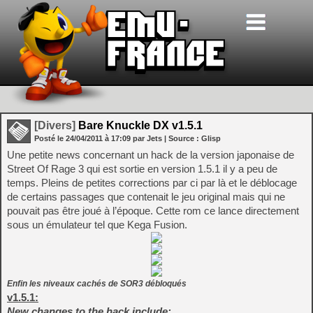
[Divers]
Bare Knuckle DX v1.5.1
Posté le
24/04/2011
à
17:09
par Jets
| Source :
Glisp
Une petite news concernant un hack de la version japonaise de
Street Of Rage 3 qui est sortie en version 1.5.1 il y a peu de
temps. Pleins de petites corrections par ci par là et le déblocage
de certains passages que contenait le jeu original mais qui ne
pouvait pas être joué à l’époque. Cette rom ce lance directement
sous un émulateur tel que Kega Fusion.
Enfin les niveaux cachés de SOR3 débloqués
v1.5.1:
New changes to the hack include: