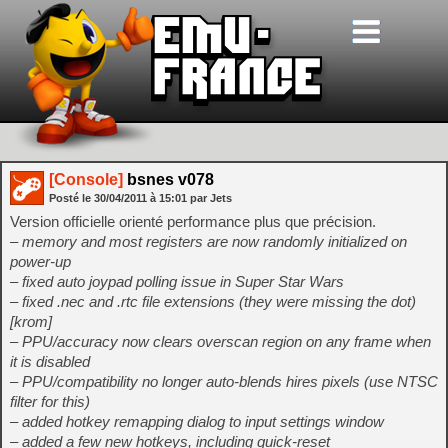
[Console]
bsnes v078
Posté le
30/04/2011
à
15:01
par Jets
Version officielle orienté performance plus que précision.
– memory and most registers are now randomly initialized on
power-up
– fixed auto joypad polling issue in Super Star Wars
– fixed .nec and .rtc file extensions (they were missing the dot)
[krom]
– PPU/accuracy now clears overscan region on any frame when
it is disabled
– PPU/compatibility no longer auto-blends hires pixels (use NTSC
filter for this)
– added hotkey remapping dialog to input settings window
– added a few new hotkeys, including quick-reset