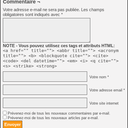
Commentaire ¬
Votre adresse e-mail ne sera pas publiée.
Les champs
obligatoires sont indiqués avec
*
NOTE - Vous pouvez utilisez ces tags et attributs HTML:
<a href="" title=""> <abbr title=""> <acronym
title=""> <b> <blockquote cite=""> <cite>
<code> <del datetime=""> <em> <i> <q cite="">
<s> <strike> <strong>
Votre nom *
Votre adresse email *
Votre site internet
Prévenez-moi de tous les nouveaux commentaires par e-mail.
Prévenez-moi de tous les nouveaux articles par e-mail.