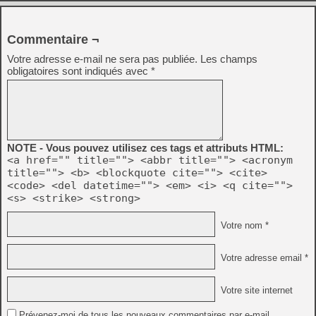
Commentaire ¬
Votre adresse e-mail ne sera pas publiée.
Les champs
obligatoires sont indiqués avec
*
NOTE - Vous pouvez utilisez ces tags et attributs HTML:
<a href="" title=""> <abbr title=""> <acronym
title=""> <b> <blockquote cite=""> <cite>
<code> <del datetime=""> <em> <i> <q cite="">
<s> <strike> <strong>
Votre nom *
Votre adresse email *
Votre site internet
Prévenez-moi de tous les nouveaux commentaires par e-mail.