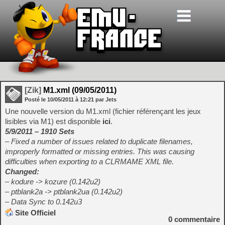
[Zik]
M1.xml (09/05/2011)
Posté le
10/05/2011
à
12:21
par Jets
Une nouvelle version du M1.xml (fichier référençant les jeux
lisibles via M1) est disponible
ici
.
5/9/2011 – 1910 Sets
– Fixed a number of issues related to duplicate filenames,
improperly formatted or missing entries. This was causing
difficulties when exporting to a CLRMAME XML file.
Changed:
– kodure -> kozure (0.142u2)
– ptblank2a -> ptblank2ua (0.142u2)
– Data Sync to 0.142u3
Site Officiel
0
commentaire