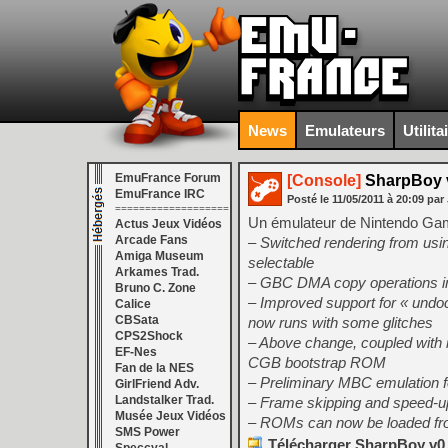
News
Emulateurs
Utilita
EmuFrance Forum
[Console]
SharpBoy 
EmuFrance IRC
Posté le
11/05/2011
à
20:09
par 
===================
Un émulateur de Nintendo Gam
Actus Jeux Vidéos
Arcade Fans
– Switched rendering from usi
Amiga Museum
selectable
Arkames Trad.
– GBC DMA copy operations im
Bruno C. Zone
– Improved support for « undo
Calice
CBSata
now runs with some glitches
CPS2Shock
– Above change, coupled with 
EF-Nes
CGB bootstrap ROM
Fan de la NES
– Preliminary MBC emulation 
GirlFriend Adv.
Landstalker Trad.
– Frame skipping and speed-up
Musée Jeux Vidéos
– ROMs can now be loaded from
SMS Power
Télécharger SharpBoy v0.