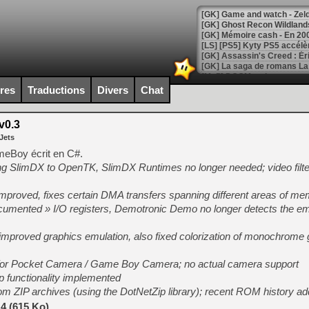
[Mo5] DOOM arrive en cart
[GK] Bethesda fête les 30 
ires
Traductions
Divers
Chat
[GK] Roblox : l'action en B
v0.3
[GK] Agenda - GeForce NOW
Jets
[GK] Devolver Digital en a 
eBoy écrit en C#.
ng SlimDX to OpenTK, SlimDX Runtimes no longer needed; video filt
[LS] [PS5] ps5-y2jb-autolo
[GK] Pourquoi Marvel Tokon 
proved, fixes certain DMA transfers spanning different areas of m
[GK] Test : Restory : Chill
cumented » I/O registers, Demotronic Demo no longer detects the em
[GK] GTA 6 : Rockstar Games
[GK] Hot Wheels Infinite Rus
[GK] Mémoire cash - Secret 
improved graphics emulation, also fixed colorization of monochrome
[GK] Résultats Nintendo : 
for Pocket Camera / Game Boy Camera; no actual camera support
[GK] Déjà des dégraissage
 functionality implemented
[Mo5] Brickboy cherche à r
 ZIP archives (using the DotNetZip library); recent ROM history a
[GK] Minecraft et ses « Gra
4 (615 Ko)