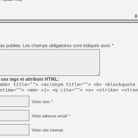
[GK] Beast of Reincarnation
[GK] Ubisoft : fin de parti
[GK] Mémoire cash - Metroid
0
[GK] Dan Houser (GTA) défe
[GK] Comment EA Sports FC
[GK] Crimson Moon : un Dark
[GK] Isle of Reveries : le j
[GK] Moonlighter 2 : The En
[GK] Capcom relance Monste
as publiée.
Les champs obligatoires sont indiqués avec
*
[Mo5] Deux inédits du Virtu
[GK] Le beat'em up The Walk
[GK] Endless Legend 2 : enf
ces tags et attributs HTML:
abbr title=""> <acronym title=""> <b> <blockquote 
etime=""> <em> <i> <q cite=""> <s> <strike> <stron
[LS] [PS5] Premiers signes 
Votre nom *
Votre adresse email *
Votre site internet