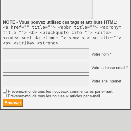
NOTE - Vous pouvez utilisez ces tags et attributs HTML:
<a href="" title=""> <abbr title=""> <acronym
title=""> <b> <blockquote cite=""> <cite>
<code> <del datetime=""> <em> <i> <q cite="">
<s> <strike> <strong>
Votre nom *
Votre adresse email *
Votre site internet
Prévenez-moi de tous les nouveaux commentaires par e-mail.
Prévenez-moi de tous les nouveaux articles par e-mail.